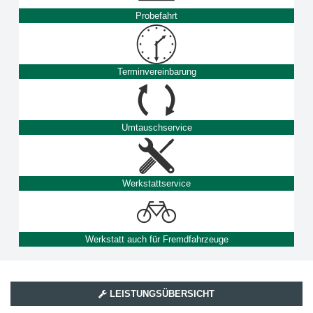
Probefahrt
Terminvereinbarung
Umtauschservice
Werkstattservice
Werkstatt auch für Fremdfahrzeuge
LEISTUNGSÜBERSICHT