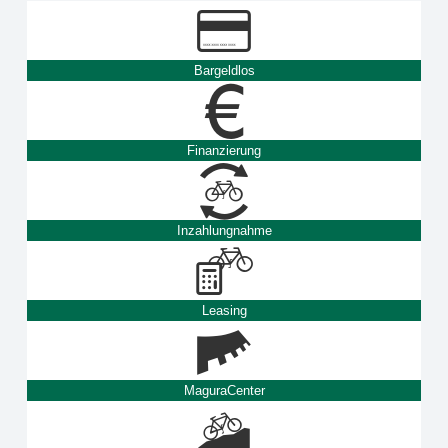
Bargeldlos
Finanzierung
Inzahlungnahme
Leasing
MaguraCenter