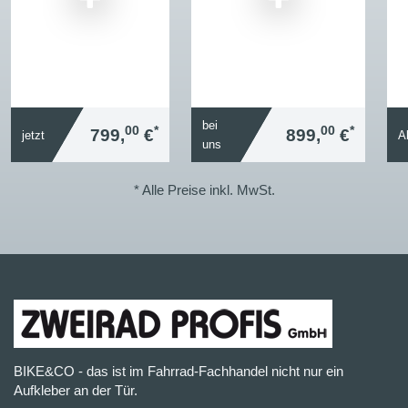
bei
00
*
00
*
799,
€
899,
€
jetzt
A
uns
* Alle Preise inkl. MwSt.
BIKE&CO - das ist im Fahrrad-Fachhandel nicht nur ein
Aufkleber an der Tür.