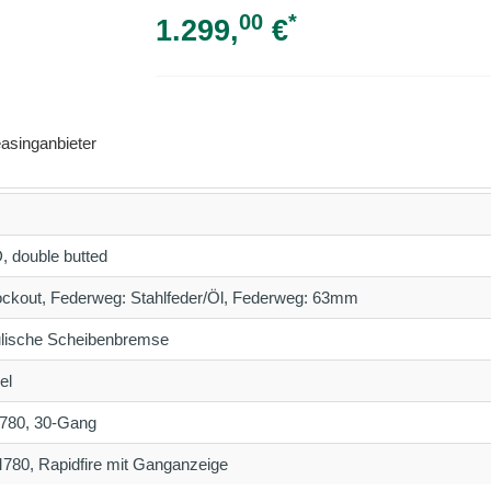
00
*
1.299,
€
asinganbieter
 double butted
ckout, Federweg: Stahlfeder/Öl, Federweg: 63mm
lische Scheibenbremse
el
780, 30-Gang
80, Rapidfire mit Ganganzeige