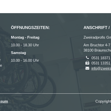
ÖFFNUNGSZEITEN:
ANSCHRIFT /
Montag - Freitag
Zweiradprofis 
10.00 - 18.30 Uhr
Am Bruchtor 4-7
38100 Braunsch
Samstag
0531 18371
r
10.00 - 16.00 Uhr
0531 13351
ce
info@zweira
ssum
Copyrigh